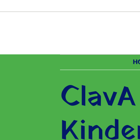
H
ClavA
Kind