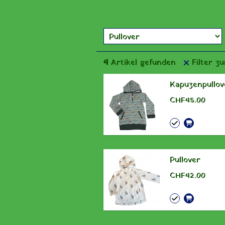
4
Artikel gefunden
Filter z
Kapuzenpullov
CHF 45.00
Pullover
CHF 42.00