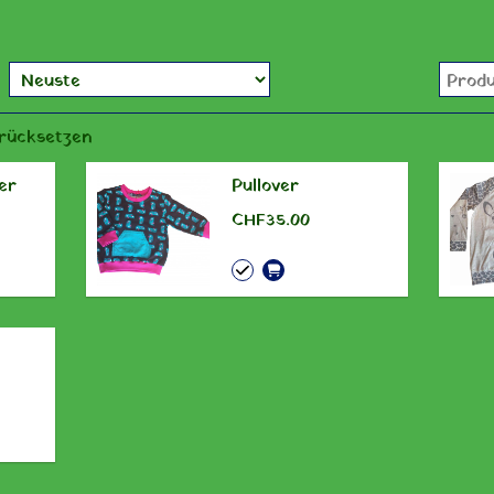
urücksetzen
er
Pullover
CHF 35.00