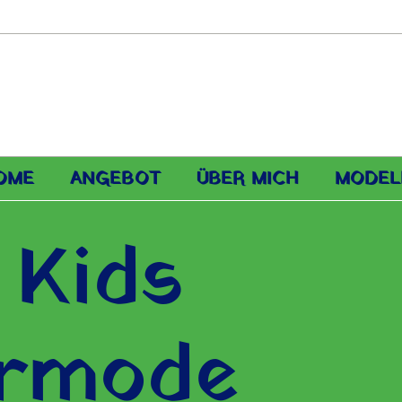
OME
ANGEBOT
ÜBER MICH
MODEL
 Kids
ermode