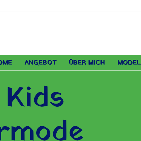
OME
ANGEBOT
ÜBER MICH
MODEL
 Kids
ermode