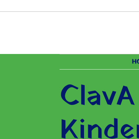
H
ClavA
Kind