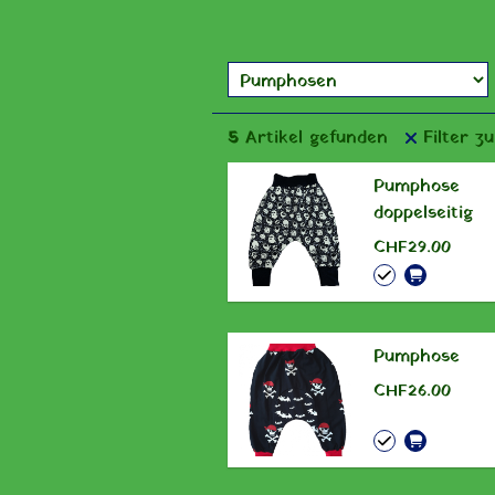
5
Artikel gefunden
Filter z
Pumphose
doppelseitig
CHF 29.00
Pumphose
CHF 26.00