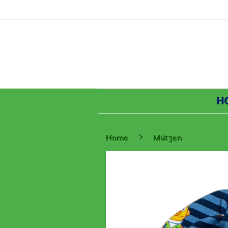
H
Home
Mützen