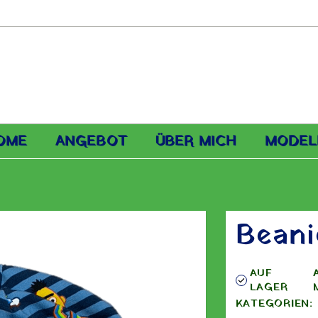
OME
ANGEBOT
ÜBER MICH
MODEL
Beani
AUF
LAGER
KATEGORIEN: