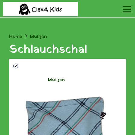
Home
Mützen
Schlauchschal
AUF LAGER
ARTIKEL-NR.: SH0001.44.BLAU
KATEGORIEN:
Mützen