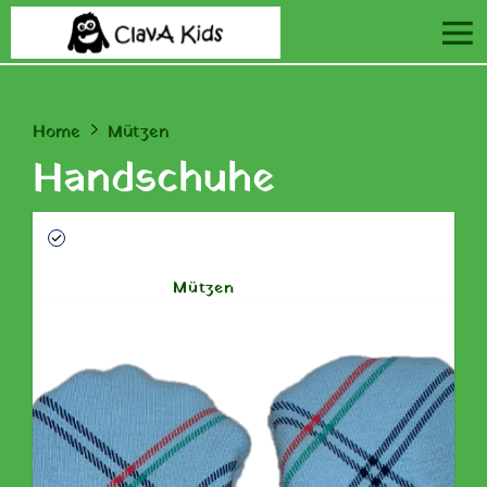
Home
Mützen
Handschuhe
AUF LAGER
ARTIKEL-NR.: HS0002.BLAU.6-12 MTE.
KATEGORIEN:
Mützen